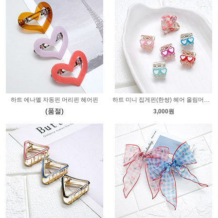
하트 에나멜 자동핀 머리핀 헤어핀
하트 미니 집게핀(한쌍) 헤어 올림머리 반머리 반묶음핀 옆 앞머리 고정삔
(품절)
3,000원