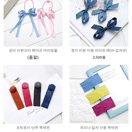
공단 리본꼬리 헤어끈 머리방울
청지 리본 아동 머리핀 (6cm 집게핀)
(품절)
2,500원
코듀로이 단추 똑딱핀
트리나 일자 아동 똑딱핀