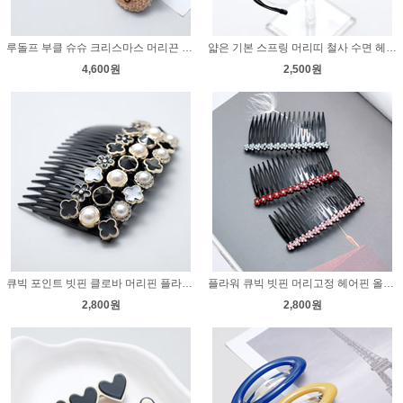
루돌프 부클 슈슈 크리스마스 머리끈 곱창 성탄절 머리방울
얇은 기본 스프링 머리띠 철사 수면 헤어밴드 세안 남자 머리밴드
4,600원
2,500원
큐빅 포인트 빗핀 클로바 머리핀 플라워 헤어핀 머리고정
플라워 큐빅 빗핀 머리고정 헤어핀 올림머리 머리핀
2,800원
2,800원