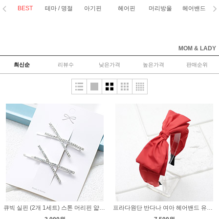
BEST
테마 / 명절
아기핀
헤어핀
머리방울
헤어밴드
코
MOM & LADY
최신순
리뷰수
낮은가격
높은가격
판매순위
큐빅 실핀 (2개 1세트) 스톤 머리핀 얇은 일자 헤어핀
프라다원단 반다나 여아 헤어밴드 유아 머리띠 아동 바스락 밴드