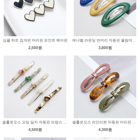
심플 하트 집게핀 머리핀 포인트 헤어핀
에나멜 라운딩 반머리 자동핀 올림머리 헤어핀 반묶음 머리핀
2,500원
3,800원
셀룰로오스 꼬임 일자 자동핀 프랑스 머리핀 반머리 올림머리 헤어핀
셀룰로오스 라인리본 자동핀 머리핀 헤어핀
4,500원
4,300원