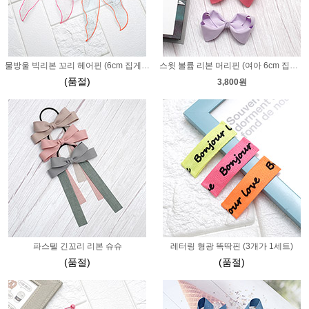
물방울 빅리본 꼬리 헤어핀 (6cm 집게핀)
스윗 볼륨 리본 머리핀 (여아 6cm 집게핀)
(품절)
3,800원
파스텔 긴꼬리 리본 슈슈
레터링 형광 똑딱핀 (3개가 1세트)
(품절)
(품절)