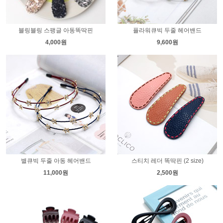
블링블링 스팽글 아동똑딱핀
플라워큐빅 두줄 헤어밴드
4,000원
9,600원
별큐빅 두줄 아동 헤어밴드
스티치 레더 똑딱핀 (2 size)
11,000원
2,500원