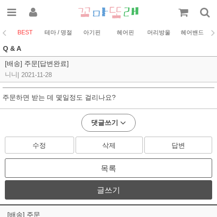
BEST
테마 / 명절
아기핀
헤어핀
머리방울
헤어밴드
코
Q & A
[배송] 주문[답변완료]
니니
|
2021-11-28
주문하면 받는 데 몇일정도 걸리나요?
댓글쓰기
수정
삭제
답변
목록
글쓰기
[배송] 주문