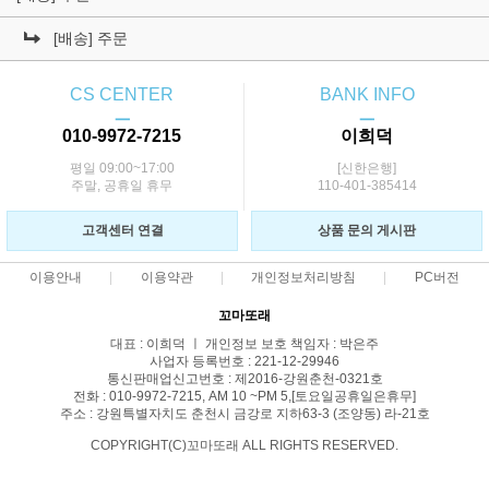
[배송] 주문
CS CENTER
BANK INFO
ㅡ
ㅡ
010-9972-7215
이희덕
평일 09:00~17:00
[신한은행]
주말, 공휴일 휴무
110-401-385414
고객센터 연결
상품 문의 게시판
이용안내
이용약관
개인정보처리방침
PC버전
꼬마또래
대표 : 이희덕 ㅣ 개인정보 보호 책임자 : 박은주
사업자 등록번호 : 221-12-29946
통신판매업신고번호 : 제2016-강원춘천-0321호
전화 : 010-9972-7215, AM 10 ~PM 5,[토요일공휴일은휴무]
주소 : 강원특별자치도 춘천시 금강로 지하63-3 (조양동) 라-21호
COPYRIGHT(C)꼬마또래 ALL RIGHTS RESERVED.