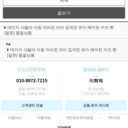
목록
글쓰기
데이지 샤랄라 아동 머리핀 여아 집게핀 유아 헤어핀 키즈 삔
[질문] 품절상품
데이지 샤랄라 아동 머리핀 여아 집게핀 유아 헤어핀 키즈 삔
[질문] 품절상품
CS CENTER
BANK INFO
ㅡ
ㅡ
010-9972-7215
이희덕
평일 09:00~17:00
[신한은행]
주말, 공휴일 휴무
110-401-385414
고객센터 연결
상품 문의 게시판
이용안내
이용약관
개인정보처리방침
PC버전
꼬마또래