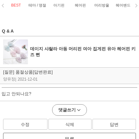
BEST
테마 / 명절
아기핀
헤어핀
머리방울
헤어밴드
코
Q & A
데이지 샤랄라 아동 머리핀 여아 집게핀 유아 헤어핀 키
즈 삔
[질문] 품절상품[답변완료]
양유정
|
2021-12-01
입고 안되나요?
댓글쓰기
수정
삭제
답변