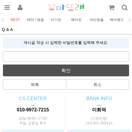
BEST
테마 / 명절
아기핀
헤어핀
머리방울
헤어밴드
코
Q & A
게시글 작성 시 입력한 비밀번호를 입력해 주세요.
확인
목록
취소
CS CENTER
BANK INFO
ㅡ
ㅡ
010-9972-7215
이희덕
평일 09:00~17:00
[신한은행]
주말, 공휴일 휴무
110-401-385414