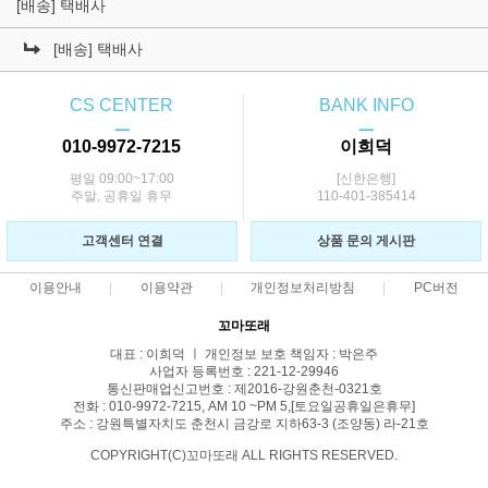
[배송] 택배사
[배송] 택배사
CS CENTER
BANK INFO
ㅡ
ㅡ
010-9972-7215
이희덕
평일 09:00~17:00
[신한은행]
주말, 공휴일 휴무
110-401-385414
고객센터 연결
상품 문의 게시판
이용안내
이용약관
개인정보처리방침
PC버전
꼬마또래
대표 : 이희덕 ㅣ 개인정보 보호 책임자 : 박은주
사업자 등록번호 : 221-12-29946
통신판매업신고번호 : 제2016-강원춘천-0321호
전화 : 010-9972-7215, AM 10 ~PM 5,[토요일공휴일은휴무]
주소 : 강원특별자치도 춘천시 금강로 지하63-3 (조양동) 라-21호
COPYRIGHT(C)꼬마또래 ALL RIGHTS RESERVED.