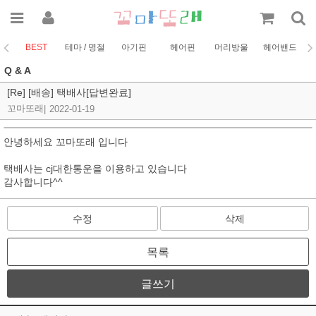
BEST
테마 / 명절
아기핀
헤어핀
머리방울
헤어밴드
코
Q & A
[Re] [배송] 택배사[답변완료]
꼬마또래
|
2022-01-19
안녕하세요 꼬마또래 입니다
택배사는 cj대한통운을 이용하고 있습니다
감사합니다^^
수정
삭제
목록
글쓰기