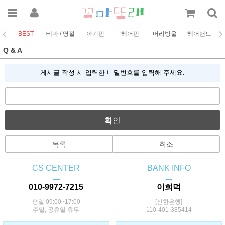
BEST
테마 / 명절
아기핀
헤어핀
머리방울
헤어밴드
코
Q & A
게시글 작성 시 입력한 비밀번호를 입력해 주세요.
확인
목록
취소
CS CENTER
BANK INFO
ㅡ
ㅡ
010-9972-7215
이희덕
평일 09:00~17:00
[신한은행]
주말, 공휴일 휴무
110-401-385414