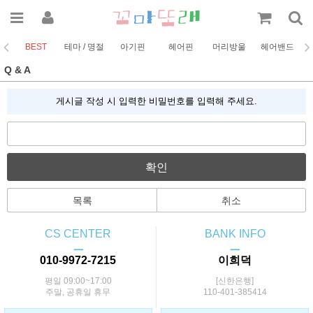
BEST
테마 / 명절
아기핀
헤어핀
머리방울
헤어밴드
코
Q & A
게시글 작성 시 입력한 비밀번호를 입력해 주세요.
확인
목록
취소
CS CENTER
BANK INFO
ㅡ
ㅡ
010-9972-7215
이희덕
평일 09:00~17:00
[신한은행]
주말, 공휴일 휴무
110-401-385414