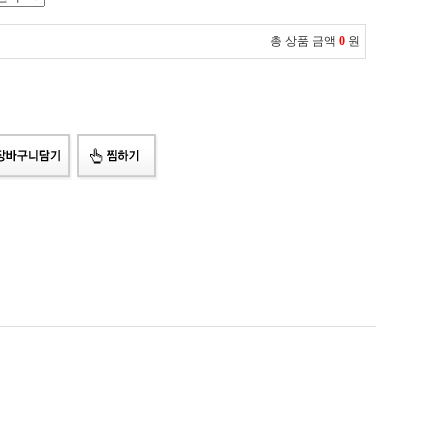
총 상품 금액
0
원