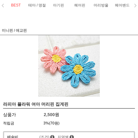
BEST
테마 / 명절
아기핀
헤어핀
머리방울
헤어밴드
코
미니핀 / 애교핀
라피아 플라워 여아 머리핀 집게핀
상품가
2,500원
적립금
3%(70원)
배송비
(조건)
지역별