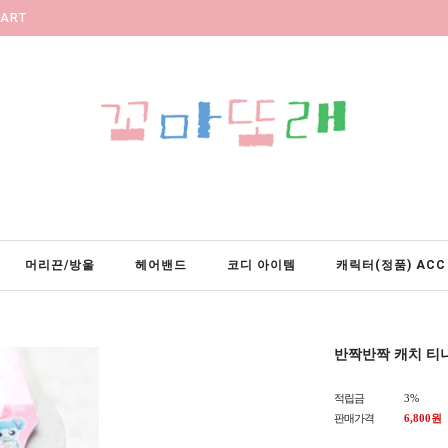
ART
머리끈/방울
헤어밴드
코디 아이템
캐릭터(정품) ACC
반짝반짝 캐치 티
적립금
3%
판매가격
6,800
원