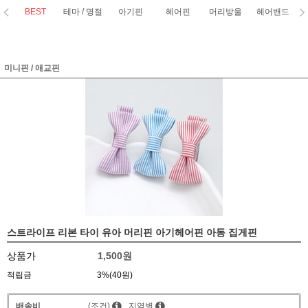
BEST
테마 / 명절
아기핀
헤어핀
머리방울
헤어밴드
코
미니핀 / 애교핀
스트라이프 리본 타이 유아 머리핀 아기헤어핀 아동 집게핀
상품가
1,500원
적립금
3%(40원)
배송비
(조건)
지역별