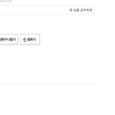
총 상품 금액
0
원