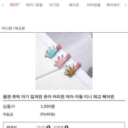
BEST
테마 / 명절
아기핀
헤어핀
머리방울
헤어밴드
코
미니핀 / 애교핀
왕관 큐빅 아기 집게핀 유아 머리핀 여아 아동 미니 애교 헤어핀
상품가
1,500원
적립금
3%(40원)
배송비
(조건)
지역별