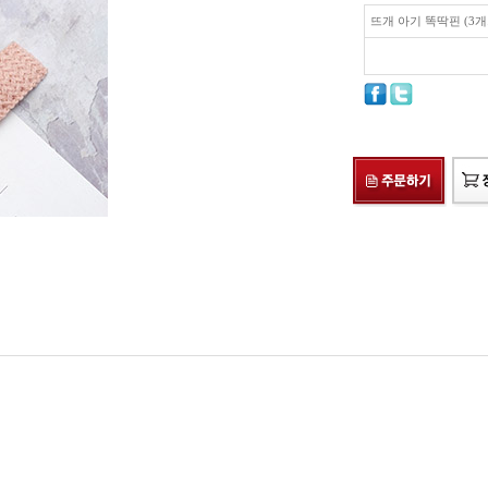
뜨개 아기 똑딱핀 (3개