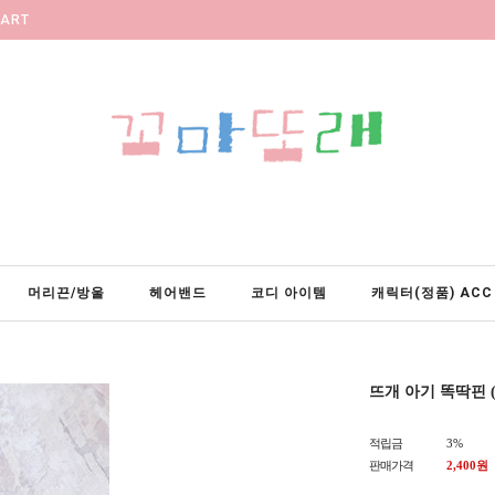
ART
머리끈/방울
헤어밴드
코디 아이템
캐릭터(정품) ACC
뜨개 아기 똑딱핀 
적립금
3%
판매가격
2,400
원